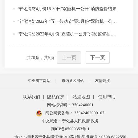
宁化消防4月份16-30日”双随机一公开“消防监督结果
宁化消防2022年“五一劳动节”暨5月份“双随机一公开”消防监督抽查计划公示
宁化消防2022年4月份”双随机一公开“消防监督抽查计划公示
上一页
下一页
共
70
条，共
5
页
中央省市网站
市内县区网站
友情链接
联系我们
|
隐私保护
|
站点地图
|
使用帮助
网站标识码： 3504240001
闽公网安备号：
35042402000107
中文域名：宁化县人民政府.政务
闽ICP备05009353号-1
地址：福建省宁化县翠江镇中山路1号 举报电话：0598-6822550