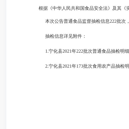
根据《中华人民共和国食品安全法》及其《
本次公告
普通
食品
监督抽检信息
222
批次
抽检
信息详见附件
：
1.
宁化县
20
21
年
222
批次
普通食品抽检明
2.
宁化县
20
21
年
173
批次食用农产
品抽检