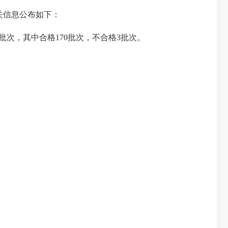
关信息公布如下：
批次，其中合格
170
批次
，不合格
3批次。