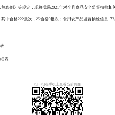
实施条例》等规定，现将
我
局
2021年对
全
县
食品安全监督抽检相
，其中合格
222
批次
，不合格
0批次；食用农产
品
监督抽检信息
173
细表
明细表
扫一扫在手机上查看当前页面