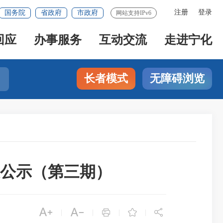
注册
登录
国务院
省政府
市政府
网站支持IPv6
回应
办事服务
互动交流
走进宁化
长者模式
无障碍浏览
息公示（第三期）





|
|
|
|