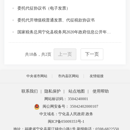
委托代征协议书（电子发票）
委托代开增值税普通发票、代征税款协议书
国家税务总局宁化县税务局2020年政府信息公开年度报告
上一页
下一页
共
18
条，共
2
页
中央省市网站
市内县区网站
友情链接
联系我们
|
隐私保护
|
站点地图
|
使用帮助
网站标识码： 3504240001
闽公网安备号：
35042402000107
中文域名：宁化县人民政府.政务
闽ICP备05009353号-1
地址：福建省宁化县翠江镇中山路1号 举报电话：0598-6822550