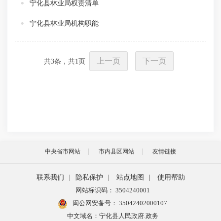
宁化县林业局权责清单
宁化县林业局机构职能
上一页
下一页
共
3
条，共
1
页
中央省市网站
市内县区网站
友情链接
联系我们
|
隐私保护
|
站点地图
|
使用帮助
网站标识码： 3504240001
闽公网安备号：
35042402000107
中文域名：宁化县人民政府.政务