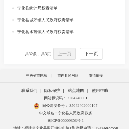
宁化县统计局权责清单
宁化县城郊镇人民政府权责清单
宁化县水茜镇人民政府权责清单
上一页
下一页
共
32
条，共
3
页
中央省市网站
市内县区网站
友情链接
联系我们
|
隐私保护
|
站点地图
|
使用帮助
网站标识码： 3504240001
闽公网安备号：
35042402000107
中文域名：宁化县人民政府.政务
闽ICP备05009353号-1
地址：福建省宁化县翠江镇中山路1号 举报电话：0598-6822550