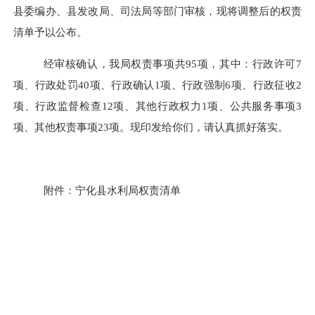
县委编办、县发改局
、司法局
等部门审核，现将调整后的权责
清单予以公布。
经审核确认，我局权责事项共95
项，其中：行政许可
7
项、行政处罚40
项、
行政确认
1项、
行政强制6
项、行政征收
2
项、行政监督检查
12项、其他行政权力1项、
公共服务事项3
项、
其他权责事项
23
项。现印发给你们，请认真抓好落实。
附件：宁化县
水利
局权责清单