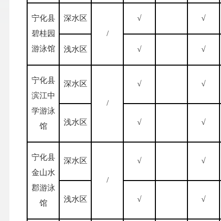
宁化县
深水区
√
√
碧桂园
/
游泳馆
浅水区
√
√
宁化县
深水区
√
√
滨江中
/
学游泳
浅水区
√
√
馆
宁化县
深水区
√
√
金山水
/
郡游泳
浅水区
√
√
馆