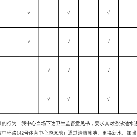
√
√
√
√
√
√
√
√
√
√
√
√
准的行为，我中心当场下达卫生监督意见书，要求其对游泳池水
中环路142号体育中心游泳池）通过清洁泳池、更换新水、加