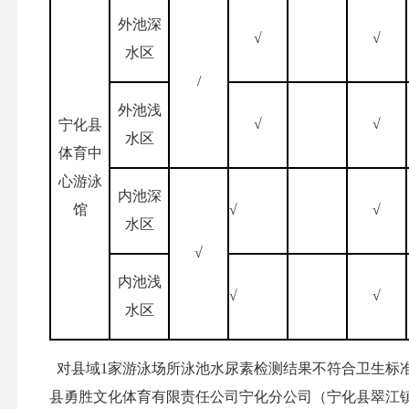
外池深
√
√
水区
/
外池浅
√
√
宁化县
水区
体育中
心游泳
内池深
馆
√
√
水区
√
内池浅
√
√
水区
对县域1家游泳场所泳池水尿素检测结果不符合卫生标
县勇胜文化体育有限责任公司宁化分公司（宁化县翠江镇