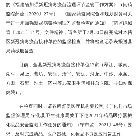
的《福建省加强新冠病毒疫苗流通环节监管工作方案》（闽药
监综药流〔
20
20〕27号）、《国家药监局综合和规划财务司关
于进一步加强新冠病毒检测试剂监督检查的通知》（药监综械
管〔
20
21〕14号）文件精神，请各所于7月30日前完成对本辖
区新冠病毒疫苗接种单位的监督检查，并将检查记录表报送县
局药械股备查。
目前，全县新冠病毒疫苗接种单位
17家（翠江、城南、
湖村、泉上、曹坊、安乐、治平、安远、河龙、中沙、水茜、
方田、石壁、淮土、济村等15家卫生院和县总医院、县妇幼保
健院）。
在检查同时，请各所督促医疗机构要按照《宁化县市场
监督管理局
宁化县卫生健康局关于下达
2021年药品医疗器械
化妆品安全监测工作任务的通知》（宁市监〔2021〕48号）要
求，及时完成药品、医疗器械、化妆品不良反应报告工作。