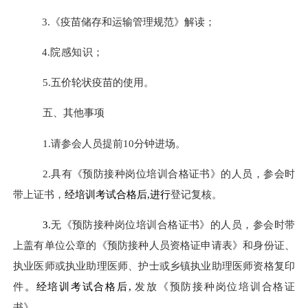
3.
《疫苗储存和运输管理规范》解读；
4.
院感知识
；
5.
五价轮状疫苗的使用。
五、
其他事项
1.
请参会人员提前
10
分钟进场。
2.
具有《预防接种岗位培训合格证书》的人员，参会时
带上证书，
经培训考试合格后
,
进行
登记复核。
3.
无《预防接种岗位培训合格证书》的人员，
参会时带
上
盖有单位公
章的
《
预防接种人员资格证申请表
》
和
身份证、
执业医师或执业助理医师、护士或乡镇执业助理医师资格
复印
件
。经培训考试合格后
,
发放《预防接种岗位培训合格证
书》
。