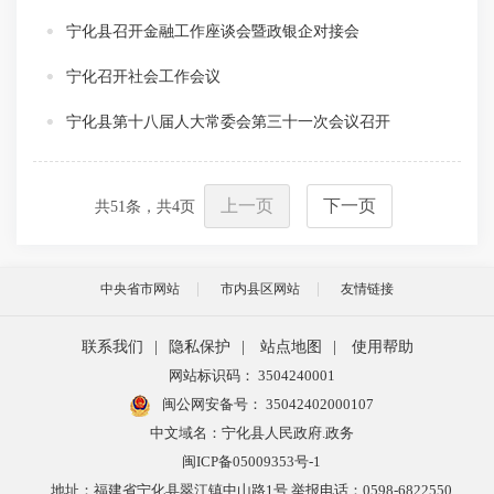
宁化县召开金融工作座谈会暨政银企对接会
宁化召开社会工作会议
宁化县第十八届人大常委会第三十一次会议召开
上一页
下一页
共
51
条，共
4
页
中央省市网站
市内县区网站
友情链接
联系我们
|
隐私保护
|
站点地图
|
使用帮助
网站标识码： 3504240001
闽公网安备号：
35042402000107
中文域名：宁化县人民政府.政务
闽ICP备05009353号-1
地址：福建省宁化县翠江镇中山路1号 举报电话：0598-6822550