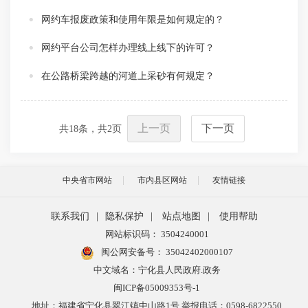
网约车报废政策和使用年限是如何规定的？
网约平台公司怎样办理线上线下的许可？
在公路桥梁跨越的河道上采砂有何规定？
上一页
下一页
共
18
条，共
2
页
中央省市网站
市内县区网站
友情链接
联系我们
|
隐私保护
|
站点地图
|
使用帮助
网站标识码： 3504240001
闽公网安备号：
35042402000107
中文域名：宁化县人民政府.政务
闽ICP备05009353号-1
地址：福建省宁化县翠江镇中山路1号 举报电话：0598-6822550