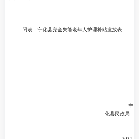
附
表
：
宁化县
完全失能老年人护理补贴
发放表
宁
化县民政局
20
24