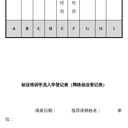
经
经
营
营
A
B
C
D
E
F
G
H
I
创业培训学员入学登记表（网络创业登记表）
填表日期：
指导讲师姓名：
单
位：