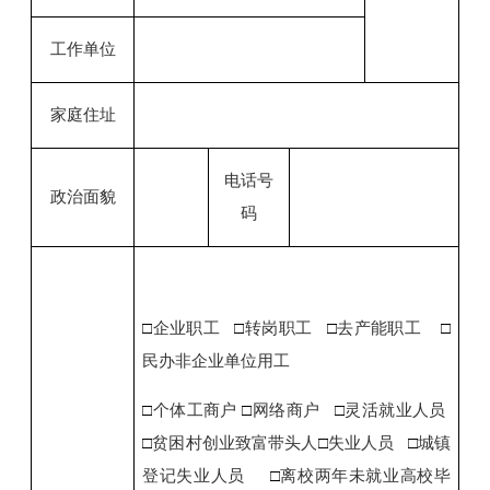
工作单位
家庭住址
电话号
政治面貌
码
□
企业职工
□
转岗职工
□
去产能职工
□
民办非企业单位用工
□
个体工商户
□
网络商户
□
灵活就业人员
□
贫困村创业致富带头人
□
失业人员
□
城镇
登记失业人员
□
离校两年未就业高校毕