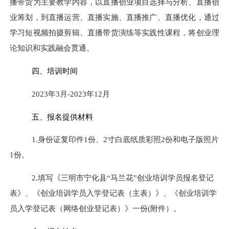
播带货为主要教学内容，以直播创业项目选择与分析、直播创
业筹划，到直播运营、直播实施、直播推广、直播优化，通过
学习短视频拍摄剪辑、直播带货演练等实践性课程，将创业理
论知识和实践融会贯通。
四、培训时间
2023
年
3
月
-2023
年
12
月
五、报名提供材料
1.
身份证复印件
1
份、
2
寸白底纸质彩照
2
份和电子版照片
1
份。
2.
填写《三明市宁化县“马兰花”创业培训学员报名登记
表》、《创业培训学员入学登记表（主表）》、《创业培训学
员入学登记表（网络创业登记表）》一份
(
附件）。