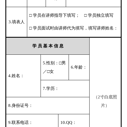
□ 学员在讲师指导下填写；
□ 学员独立填写
3.
填表人
□ 学员面试时由讲师代为填写，填写讲师姓名：
学 员 基 本 信 息
5.
性别：□男
6.
年龄：
／□女
4.
姓名：
7.
学历：
（
2
寸白底照
8.
身份证号：
片）
9.
联系电话：
10.
QQ
：