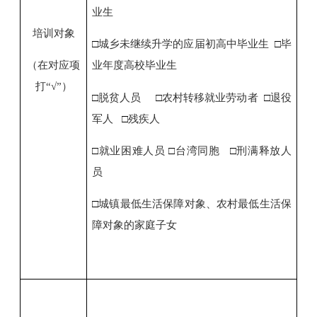
业生
培训对象
□
城乡未继续升学的应届初高中毕业生
□
毕
（在对应项
业年度高校毕业生
打“
√
”）
□
脱贫人员
□
农村转移就业劳动者
□
退役
军人
□
残疾人
□
就业困难人员
□
台湾同胞
□
刑满释放人
员
□
城镇最低生活保障对象、农村最低生活保
障对象的家庭子女