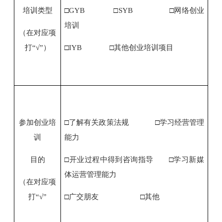
培训类型
□
GYB
□
SYB
□
网络创业
培训
（在对应项
打“
√
”）
□
IYB
□
其他创业培训项目
参加创业培
□
了解有关政策法规
□
学习经营管理
训
能力
目的
□
开业过程中得到咨询指导
□
学习新媒
体运营管理能力
（在对应项
打“
√
”
□
广交朋友
□
其他