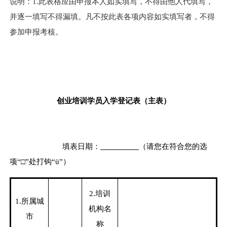
说明：
1.
此表格应由申报本人如实填写，不得由他人代填写，
并逐一填写不得漏填。凡不按此表各项内容如实填写者，不得
参加申报考核。
创业培训学员入学登记表（主表）
填表日期：
（请您在符合您的选
项“□”处打钩“
ü
”）
2.
培训
1.
所属城
机构名
市
称