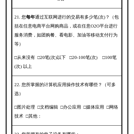
21.
您
每年
通过互联网进行的交易有多少笔
(
次
)
？（包
括在任意电商平台网购商品，或在任意
O2O
平台进行
服务消费，如团购餐、看电影、加油等移动支付行为
等）
□从来没有
□
20
笔
(
次
)
以下
□
20-100
笔
(
次
)
□
100
笔
(
次
)
以上
22.
您所掌握的计算机应用操作技术有哪些？（可多
选）
□图片处理
□文档编辑
□办公应用
□媒体应用
□网络
技术
□其他：