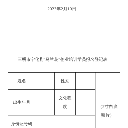
2023
年
2
月
10
日
三明市宁化县
“马兰花”创业培训
学员报名登记
表
姓名
性别
文化程
出生年月
度
（
2
寸白底
照片）
身份证号码