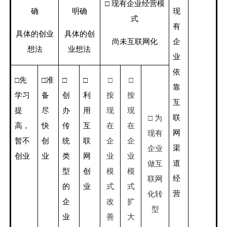
□ 现有企业经营模
确
明确
现
式
有
具体的创业
具体的创
企
尚未互联网化
想法
业想法
业
依
□先
□准
□
□
□
□
靠
学习
备
创
利
按
按
互
提
尽
办
用
现
现
联
□ 为
高，
快
传
互
在
在
网
现有
暂不
创
统
联
企
企
渠
企业
创业
业
类
网
业
业
道
做互
型
创
模
模
经
联网
的
业
式
式
营
化转
企
改
扩
型
业
善
大