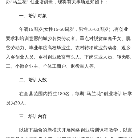
办“马兰花” 创业培训班，现将有关事项通知如下
：
一、培训对象
年满
16
周岁
(
女性
16-50
周岁，男性
16-60
周岁）
,
有创业
要求和培训意愿的城乡各类劳动者。重点对脱贫家庭子女、脱
贫劳动力、毕业年度高校毕业生、农村转移就业劳动者、返乡
入乡创业人员、乡村创业致富带头人、下岗失业人员、转岗职
工、小微企业主、个体工商户、退役军人等。
二、培训人数
在全县范围内招生
180
名，每期“马兰花”创业培训班学
员为
30
人。
三、培训内容
以线下融合的新模式开展网络创业培训课程教学，以直