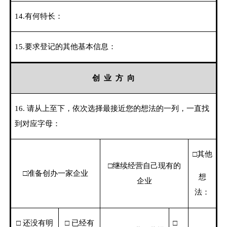
14.
有何特长：
15.
要求登记的其他基本信息：
创
业
方
向
16.
请从上至下，依次选择最接近您的想法的一列，一直找
到对应字母：
□其他
□继续经营自己现有的
□准备创办一家企业
想
企业
法：
□ 还没有明
□ 已经有
□