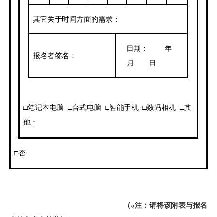
其它关于时间方面的需求：
日期： 年
报名者签名：
月 日
□笔记本电脑
□台式电脑
□智能手机
□数码相机
□其
他：
□否
（
«
注：请将该附表与报名