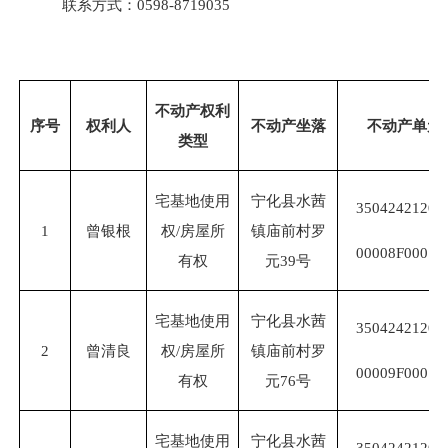
联系方式：
0598-8719035
不动产权利
序号
权利人
不动产坐落
不动产单元
类型
宅基地使用
宁化县水茜
350424
21201
1
曾银根
权
/房屋所
镇庙前村罗
00
008
F00010
有权
元
39号
宅基地使用
宁化县水茜
350424
21201
2
曾清良
权
/房屋所
镇庙前村罗
00
009
F00010
有权
元
76号
宅基地使用
宁化县水茜
350424
21201