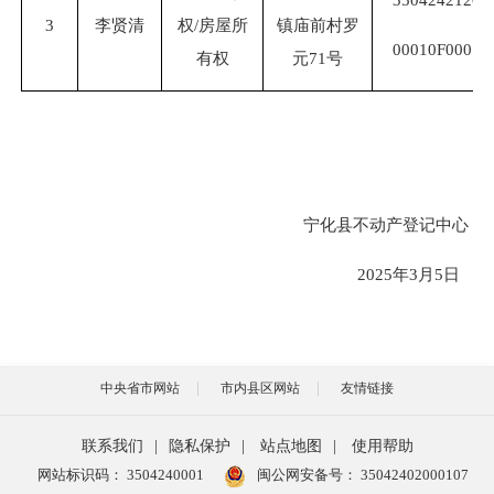
3
李贤清
权
/房屋所
镇庙前村罗
00
010
F00010
有权
元
71号
宁化县不动产登记中心
20
25
年
3
月
5
日
中央省市网站
市内县区网站
友情链接
联系我们
|
隐私保护
|
站点地图
|
使用帮助
网站标识码： 3504240001
闽公网安备号：
35042402000107