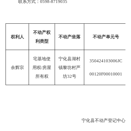
联系方式：
0598-8719035
不动产权
权利人
不动产坐落
不动产单元号
利类型
宅基地使
宁化县湖村
35042410
3006
JC
余辉宗
用权
/房屋
镇黎坊村严
00
120
F00010001
所有权
坊
32号
宁化县不动产登记中心