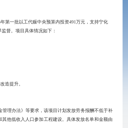
25年第一批以工代赈中央预算内投资
491万元，
支持
宁化
界监督。项目具体情况如下
：
行改造提升
。
金管理办法》等要求
，
该项目计划发放劳务报酬不低于补
和其他低收入人口参加工程建设。具体发放名单和金额由