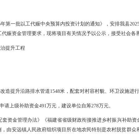
5
年第一批以工代赈中央预算内投资计划的通知》，
安排我县
20
工代赈
资金管理要求，现将项目有关情况予以公示，接受社会各
整治提升工程
米；改造提升沿路排水管道1548米，配套对村容村貌、环卫设施进
申
请上级补助资金
491万元，建设单位自筹278万元
。
配套资金管理办法》《福建省省级财政衔接推进乡村振兴补助资
例，由
安远镇
人民政府组织项目所在地农民特别是农村脱贫群众