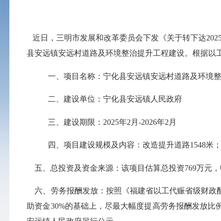
近日
，
三明市发展和改革委员会下发《
关于转下达
202
县安远镇安远村道路及环境整治提升工程
建设。
根据
以
一、项目名称
：
宁化县安远镇安远村道路及环境
二、
建设单位
：
宁化县安远镇人民政府
三、建设期限
：
202
5年2月-2026年2月
四、项目建设规模及内容
：
改造提升道路
1548
五
、
总投资及资金来源
：
该项目估算总投资
769
万元，
六、劳务报酬发放
：
按照
《福建省以工代赈省级财政
助资金
30
%的基础上，尽最大幅度提高劳务报酬发放比