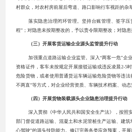
村群众，对农村房前屋后弯道、路口影响行车视距的杂
落实隐患治理闭环管理。坚持台账管理、签字压
程”；对隐患未按期整改的，予以责令限期整改；对隐
（三）开展客货运输企业源头监管提升行动
加强重点道路运输企业监管。
深入
“两客一危”
资格证件，客车未按规定开展接驳运输或违反凌晨2-
危险货物，或者使用普通货运车辆运输危险货物等违法
不两直”等方式，对企业经营资质、车辆技术档案、动
（四）开展货物装载源头企业隐患治理提升行动
深入贯彻
《中华人民共和国安全生产法》
，按照
部门督促道路运输、混凝土和水泥管桩生产运输、建筑
心驾驶”的源头技防能力。修订完善各类应急预案，开