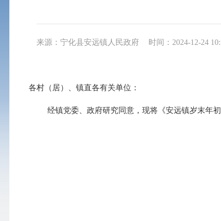
来源：宁化县安远镇人民政府
时间：2024-12-24 10:
各
村（居）
、
镇直各有关
单位：
经
镇党委、政府研究
同意，
现将《
安远镇
岁末年