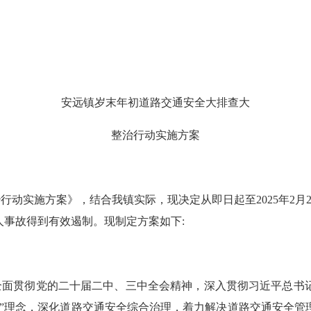
安远镇
岁末年初道路交通安全大排查大
整治行动实施方案
治行动实施方案》，
结合我
镇
实际，
现决定从即日起至
2025年2月
人事故得到有效遏制。现制定方案如下
:
全面贯彻党的
二十届二中、三中全会精神
，深入贯彻习近平总书
故”理念，深化道路交通安全综合治理，
着力解决道路交通安全管