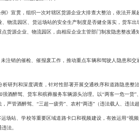
条例》宣贯，
组织一次对辖区货源企业大排查大整治，
依法开展
业、物流园区、货运场站的安全生产制度是否健全落实，货车出
重点货源企业、物流园区，由相应企业主管部门制发隐患整改通
、未注销的催检、催报废工作，推动重点车辆和驾驶人隐患和交通违
分析研判和深度调查，针对性部署开展交通秩序和道路隐患整
加强酒醉驾、货车和殡葬服务车辆源头治理。以“两客一危一货”
，严管酒醉驾、“三超一疲劳”、农村“两违”（违法载人、违法
客运场站、学校等重要区域道路卡口和视频建设，有效运用
“视
通违法。