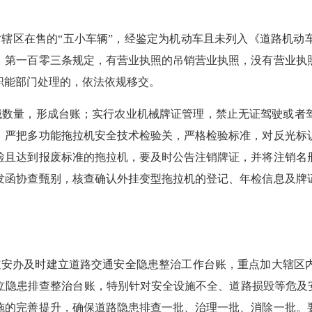
。
对辖区在售的
“五小车辆”
，
经鉴定为机动车且未列入《道路机动
》第一百零三条规定，有营业执照的吊销营业执照，没有营业执
职能部门处理的
，
依法依规移交。
械数量，形成台账；实行农业机械牌证管理，禁止无证驾驶或者
。严把多功能拖拉机安全技术检验关，严格检验标准，对反光标
检且达到报废标准的拖拉机，要及时公告注销牌证，并将注销名
发函协查甄别，核查确认外挂变型拖拉机的登记、年检信息及牌
道安办
及时建立道路交通安全隐患整治工作台账，重点加大辖区
立隐患排查整治台账，特别针对安全设施不全、道路损毁等危及
施的完善提升，确保道路隐患排查一批、治理一批、消除一批。