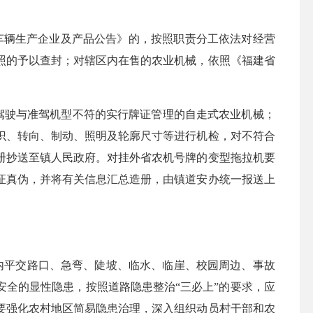
车辆生产企业及产品公告》的
，
按照职责分工依法对经营
照的予以查封；对辖区内在售的农业机械，依照《福建省
驾驶与准驾机型不符的实行牌证管理的自走式农业机械；
识、转向、制动、照明及轮廓尺寸等进行机检，对不符合
册抄送
至
镇人民政府。对挂外省农机号牌的变型拖拉机要
证真伪，并将有关信息汇总造册，
由镇道安办统一
报送
上
内平交路口、急弯、陡坡、临水、临崖、校园周边、事故
安全的显性隐患，按照道路隐患整治
“三必上”的要求，应
要强化农村地区简易隐患治理，深入组织动员村干部和农