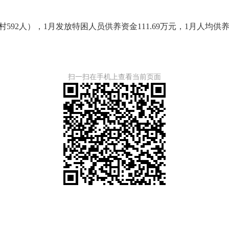
村
592
人），
1
月发放特困人员供养资金
111.69
万元，
1
月人均供
扫一扫在手机上查看当前页面