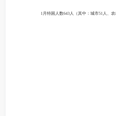
1月特困人
数
643
人（其中：城市
51
人、农