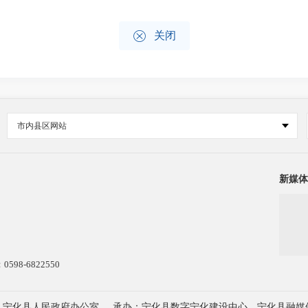

关闭
市内县区网站
新媒体
8-6822550
：宁化县人民政府办公室
承办：宁化县数字宁化建设中心 宁化县融媒