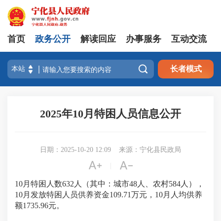
首页
政务公开
解读回应
办事服务
互动交流

长者模式
2025年10月特困人员信息公开
日期：2025-10-20 12:09
来源：宁化县民政局


|
10月特困人
数
632
人（其中：城市
48
人、农村
584
人），
10
月发放特困人员供养资金
109.71
万元，
10
月人均供养
额
1735.96
元。