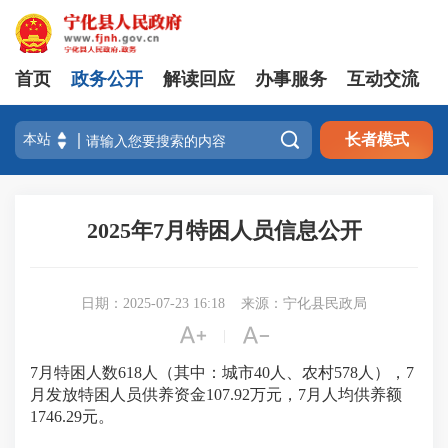
首页
政务公开
解读回应
办事服务
互动交流

长者模式
2025年7月特困人员信息公开
日期：2025-07-23 16:18
来源：宁化县民政局


|
7月特困人
数
618
人（其中：城市
40
人、农村
578
人），
7
月发放特困人员供养资金
107.92
万元，
7
月人均供养额
1746.29
元。