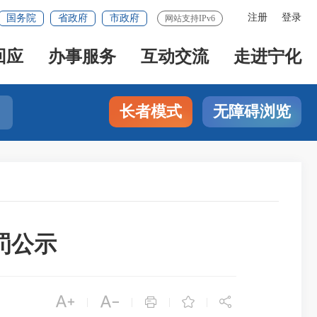
注册
登录
国务院
省政府
市政府
网站支持IPv6
回应
办事服务
互动交流
走进宁化
长者模式
无障碍浏览
罚公示





|
|
|
|