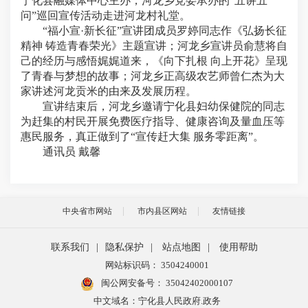
宁化县融媒体中心主办，河龙乡党委承办的“五讲五
问”巡回宣传活动走进河龙村礼堂。
“福小宣·新长征”宣讲团成员罗婷同志作《弘扬长征
精神 铸造青春荣光》主题宣讲；河龙乡宣讲员俞慧将自
己的经历与感悟娓娓道来，《向下扎根 向上开花》呈现
了青春与梦想的故事；河龙乡正高级农艺师曾仁杰为大
家讲述河龙贡米的由来及发展历程。
宣讲结束后，河龙乡邀请宁化县妇幼保健院的同志
为赶集的村民开展免费医疗指导、健康咨询及量血压等
惠民服务，真正做到了“宣传赶大集 服务零距离”。
通讯员 戴馨
中央省市网站
市内县区网站
友情链接
联系我们
|
隐私保护
|
站点地图
|
使用帮助
网站标识码： 3504240001
闽公网安备号：
35042402000107
中文域名：宁化县人民政府.政务