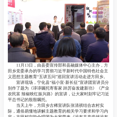
11月13日，由县委宣传部和县融媒体中心主办，方
田乡党委承办的学习贯彻习近平新时代中国特色社会主
义思想主题教育“五讲五问”巡回宣讲活动走进方田乡。
宣讲现场，宁化县“福小宣·新长征”宣讲团宣讲员分
别作了题为《谆谆嘱托寄客家 踔厉奋发建新功》《产业
农民富 辣椒映红振兴路》的宣讲，让大家时刻牢记习近
平总书记的殷殷嘱托。
当天上午，方田乡古稀宣讲队张清祺结合农村实
际，通俗易懂地讲解主题教育的相关学习要求和学习内
容；方田村宁韵合唱团为大家带来《没有共产党就没有