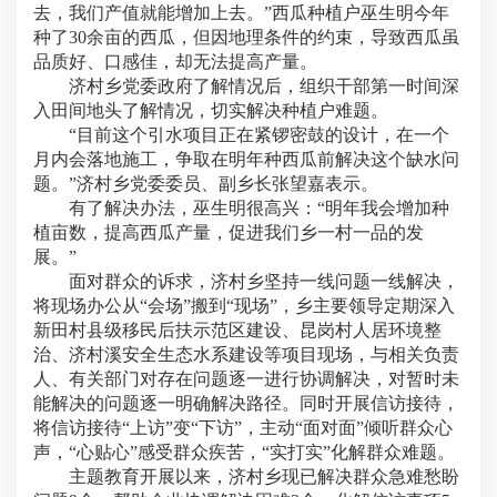
去，我们产值就能增加上去。”西瓜种植户巫生明今年
种了30余亩的西瓜，但因地理条件的约束，导致西瓜虽
品质好、口感佳，却无法提高产量。
济村乡党委政府了解情况后，组织干部第一时间深
入田间地头了解情况，切实解决种植户难题。
“目前这个引水项目正在紧锣密鼓的设计，在一个
月内会落地施工，争取在明年种西瓜前解决这个缺水问
题。”济村乡党委委员、副乡长张望嘉表示。
有了解决办法，巫生明很高兴：“明年我会增加种
植亩数，提高西瓜产量，促进我们乡一村一品的发
展。”
面对群众的诉求，济村乡坚持一线问题一线解决，
将现场办公从“会场”搬到“现场”，乡主要领导定期深入
新田村县级移民后扶示范区建设、昆岗村人居环境整
治、济村溪安全生态水系建设等项目现场，与相关负责
人、有关部门对存在问题逐一进行协调解决，对暂时未
能解决的问题逐一明确解决路径。同时开展信访接待，
将信访接待“上访”变“下访”，主动“面对面”倾听群众心
声，“心贴心”感受群众疾苦，“实打实”化解群众难题。
主题教育开展以来，济村乡现已解决群众急难愁盼