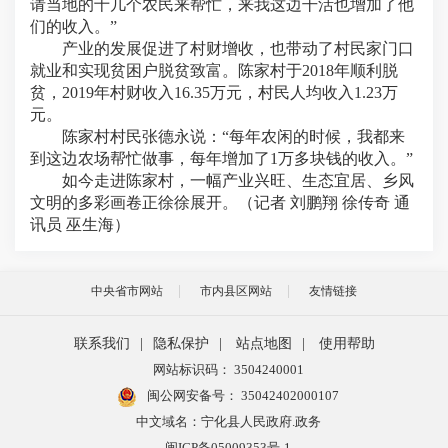
请当地的十几个农民来帮忙，来我这边干活也增加了他
们的收入。”
产业的发展促进了村财增收，也带动了村民家门口
就业和实现贫困户脱贫致富。陈家村于2018年顺利脱
贫，2019年村财收入16.35万元，村民人均收入1.23万
元。
陈家村村民张德永说：“每年农闲的时候，我都来
到这边农场帮忙做事，每年增加了1万多块钱的收入。”
如今走进陈家村，一幅产业兴旺、生态宜居、乡风
文明的多彩画卷正徐徐展开。（记者 刘鹏翔 徐传奇 通
讯员 巫生海）
中央省市网站
市内县区网站
友情链接
联系我们
|
隐私保护
|
站点地图
|
使用帮助
网站标识码： 3504240001
闽公网安备号：
35042402000107
中文域名：宁化县人民政府.政务
闽ICP备05009353号-1