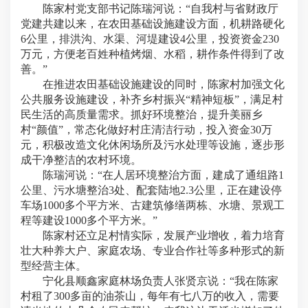
陈家村党支部书记陈瑞河说：“自我村与省财政厅
党建共建以来，在农田基础设施建设方面，机耕路硬化
6公里，排洪沟、水渠、河堤建设4公里，投资资金230
万元，方便老百姓种植烤烟、水稻，耕作条件得到了改
善。”
在推进农田基础设施建设的同时，陈家村加强文化
公共服务设施建设，补齐乡村振兴“精神短板”，满足村
民生活的高质量需求。抓好环境整治，提升美丽乡
村“颜值”，常态化做好村庄清洁行动，投入资金30万
元，积极改造文化休闲场所及污水处理等设施，逐步形
成干净整洁的农村环境。
陈瑞河说：“在人居环境整治方面，建成了通组路1
公里、污水塘整治3处、配套陆地2.3公里，正在建设停
车场1000多个平方米、古建筑修缮两栋、水塘、景观工
程等建设1000多个平方米。”
陈家村还立足村情实际，发展产业增收，着力培育
壮大种养大户、家庭农场、专业合作社等多种形式的新
型经营主体。
宁化县顺鑫家庭林场负责人张贤京说：“我在陈家
村租了300多亩的油茶山，每年有七八万的收入，需要