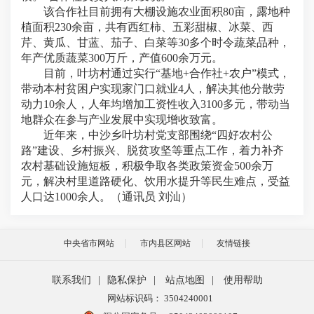
该合作社目前拥有大棚设施农业面积80亩，露地种
植面积230余亩，共有西红柿、五彩甜椒、冰菜、西
芹、黄瓜、甘蓝、茄子、白菜等30多个时令蔬菜品种，
年产优质蔬菜300万斤，产值600余万元。
目前，叶坊村通过实行“基地+合作社+农户”模式，
带动本村贫困户实现家门口就业4人，解决其他分散劳
动力10余人，人年均增加工资性收入3100多元，带动当
地群众在参与产业发展中实现增收致富。
近年来，中沙乡叶坊村党支部围绕“四好农村公
路”建设、乡村振兴、脱贫攻坚等重点工作，着力补齐
农村基础设施短板，积极争取各类政策资金500余万
元，解决村里道路硬化、饮用水提升等民生难点，受益
人口达1000余人。（通讯员 刘汕）
中央省市网站
市内县区网站
友情链接
联系我们
|
隐私保护
|
站点地图
|
使用帮助
网站标识码： 3504240001