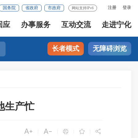
注册
登录
国务院
省政府
市政府
网站支持IPv6
回应
办事服务
互动交流
走进宁化
长者模式
无障碍浏览
地生产忙





|
|
|
|