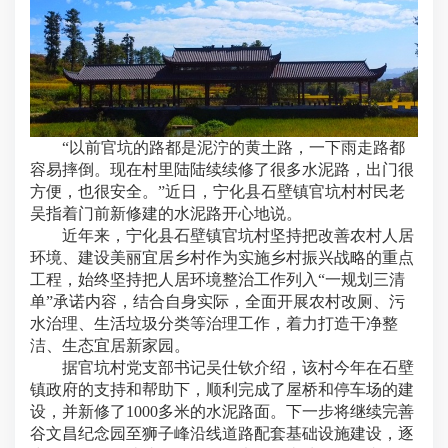
“以前官坑的路都是泥泞的黄土路，一下雨走路都
容易摔倒。现在村里陆陆续续修了很多水泥路，出门很
方便，也很安全。”近日，宁化县石壁镇官坑村村民老
吴指着门前新修建的水泥路开心地说。
近年来，宁化县石壁镇官坑村坚持把改善农村人居
环境、建设美丽宜居乡村作为实施乡村振兴战略的重点
工程，始终坚持把人居环境整治工作列入“一规划三清
单”承诺内容，结合自身实际，全面开展农村改厕、污
水治理、生活垃圾分类等治理工作，着力打造干净整
洁、生态宜居新家园。
据官坑村党支部书记吴仕钦介绍，该村今年在石壁
镇政府的支持和帮助下，顺利完成了屋桥和停车场的建
设，并新修了1000多米的水泥路面。下一步将继续完善
谷文昌纪念园至狮子峰沿线道路配套基础设施建设，逐