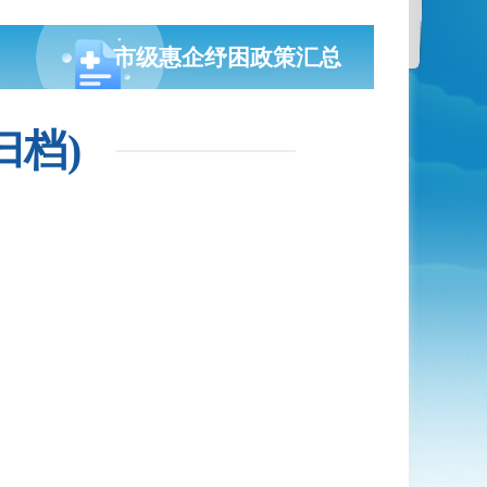
市级惠企纾困政策汇总
归档)