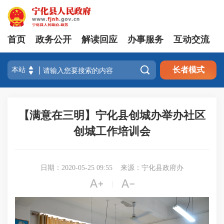
首页
政务公开
解读回应
办事服务
互动交流

长者模式
【满意在三明】宁化县创城办举办社区
创城工作培训会
日期：2020-05-25 09:55
来源：宁化县政府办


|