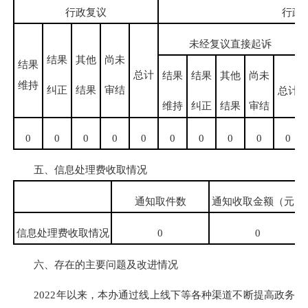
行政复议
行政
未经复议直接起诉
结果
其他
尚未
结果
总计
结果
结果
其他
尚未
维持
纠正
结果
审结
总计
维持
纠正
结果
审结
0
0
0
0
0
0
0
0
0
0
五、信息处理费收取情况
通知取件数
通知收取金额（元）
信息处理费收取情况
0
0
六、存在的主要问题及改进情况
2022年以来，本办通过线上线下等各种渠道不断提高政务