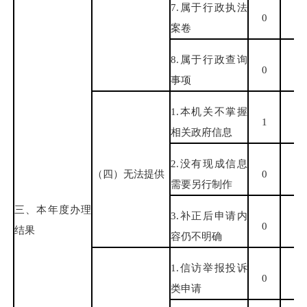
7.属于行政执法
0
0
案卷
8.属于行政查询
0
0
事项
1.本机关不掌握
1
0
相关政府信息
2.没有现成信息
（四）无法提供
0
0
需要另行制作
三、本年度办理
3.补正后申请内
0
0
结果
容仍不明确
1.信访举报投诉
0
0
类申请