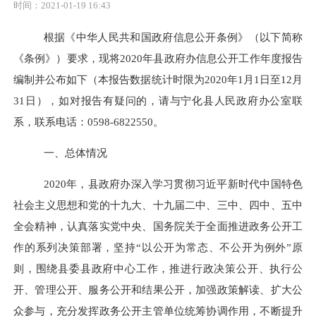
时间：2021-01-19 16:43
根
据
《中华人民共和国政府信息公开条例》（以下简称
《条例》）
要求
，现
将
20
20
年县政府办信息公开工作年度报告
编制并公布
如下
（本报告数据统计时限为
20
20
年
1月1日至12月
31日）
，
如对报告有疑问的，请与宁化县人民政府办公室联
系，联系电话：
0598
-
6822550。
一、总体情况
20
20
年，县政府办
深入学习贯彻习近平新时代中国特色
社会主义思想和党的十九大、十九届二中、三中、四中、五中
全会精神
，认真落实党中央、国务院关于全面推进政务公开工
作的系列
决策
部署，
坚持
“以公开为常态、不公开为例外”原
则，
围绕县委县政府中心工作，推进行政决策公开、执行公
开、管理公开、服务公开和结果公开，加强政策解读、扩大公
众参与，充分
发挥政务公开主管单位统筹协调作用，不断提升