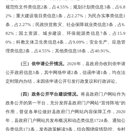
规范性文件类信息
2
条，占
4.55
%；规划计划类信息
3
条，占
6.8
2
%；重大建设项目类信息1条，占
2.27
%；为民办实事类信息
1
条，占
2.27
%；民政扶贫救灾、社会保障就业类信息
3
条，占
6.
82
%；国土资源、城乡建设、环保能源类信息
7
条，占
15.9
0
%；科教文体卫生类信息
4
条，占
9.09
%；安全生产、应急管
理类信息
2
条，占
4.55
%；其他类信息
18
条，占
40.91
%。
（三）依申请公开情况。
20
20
年，县政府办收到依申请
公开政府信息
3条，其中网络申请2条，信函申请1条，均在法
定时限内办结，未因依申请公开引发行政复议和行政诉讼。
（四）
政务公开平台建设
情况。
将县政府门户网站作为
政务公开的第一平台，充分发挥县政府门户网站
“宣传阵地”的
作用，督促各单位做好县政府门户网站内容保障工作，2020
年，县政府门户网站共发布概况和动态类信息1724条、通知公
告类信息173条，发布政策解读9条，结合围绕疫情防控、乡村