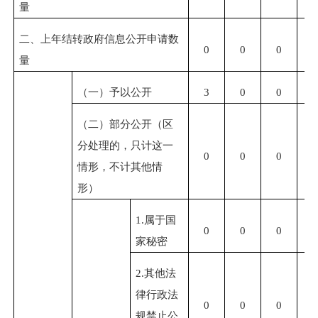
量
二、上年结转政府信息公开申请数
0
0
0
0
量
（一）予以公开
3
0
0
0
（二）部分公开（区
分处理的，只计这一
0
0
0
0
情形，不计其他情
形）
1.属于国
0
0
0
0
家秘密
2.其他法
律行政法
0
0
0
0
规禁止公