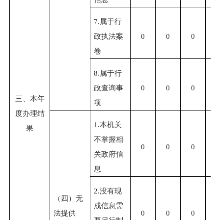
7.属于行
政执法案
0
0
0
0
卷
8.属于行
政查询事
0
0
0
0
三、本年
项
度办理结
1.本机关
果
不掌握相
0
0
0
0
关政府信
息
2.没有现
（四）无
成信息需
法提供
0
0
0
0