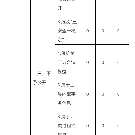
开
3.危及“三
安全一稳
0
0
0
0
定”
4.保护第
三方合法
0
0
0
0
权益
（三）不
予公开
5.属于三
类内部事
0
0
0
0
务信息
6.属于四
类过程性
0
0
0
0
信息