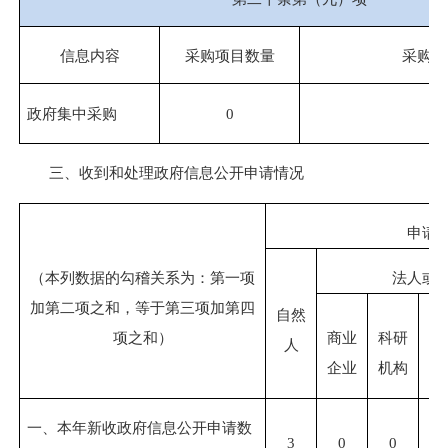
信息内容
采购项目数量
采购总
0
政府集中采购
0
三、收到和处理政府信息公开申请情况
申请
（本列数据的勾稽关系为：第一项
法人或
加第二项之和，等于第三项加第四
自然
社
项之和）
商业
科研
人
公
企业
机构
组
一、本年新收政府信息公开申请数
3
0
0
0