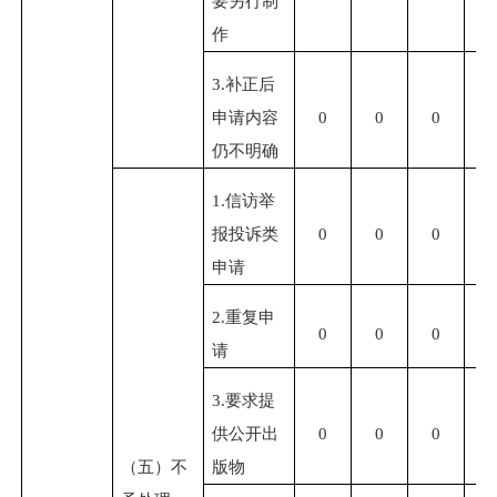
要另行制
作
3.补正后
申请内容
0
0
0
0
仍不明确
1.信访举
报投诉类
0
0
0
0
申请
2.重复申
0
0
0
0
请
3.要求提
供公开出
0
0
0
0
（五）不
版物