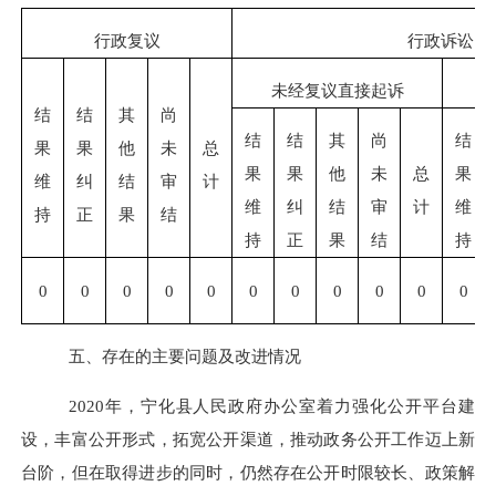
行政复议
行政诉讼
未经复议直接起诉
结
结
其
尚
结
结
其
尚
结
果
果
他
未
总
果
果
他
未
总
果
维
纠
结
审
计
维
纠
结
审
计
维
持
正
果
结
持
正
果
结
持
0
0
0
0
0
0
0
0
0
0
0
五、存在的主要问题及改进情况
2020年，
宁化县
人民政府办公室着力强化公开平台建
设，丰富公开形式，拓宽公开渠道，推动政务公开工作迈上新
台阶，但在取得进步的同时，仍然存在公开时限较长、
政策解