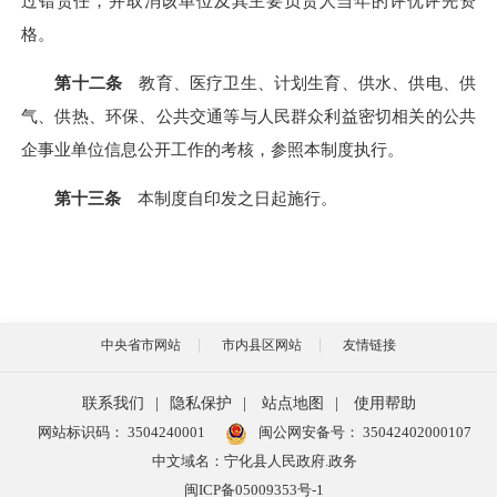
过错责任，并取消该单位及其主要负责人当年的评优评先资
格。
第十二条
教育、医疗卫生、计划生育、供水、供电、供
气、供热、环保、公共交通等与人民群众利益密切相关的公共
企事业单位信息公开工作的考核，参照本
制度
执行。
第十三条
本
制度
自印发之日起施行。
中央省市网站
市内县区网站
友情链接
联系我们
|
隐私保护
|
站点地图
|
使用帮助
网站标识码： 3504240001
闽公网安备号：
35042402000107
中文域名：宁化县人民政府.政务
闽ICP备05009353号-1