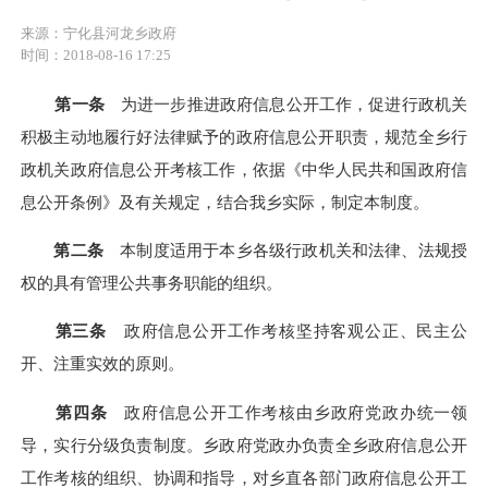
来源：宁化县河龙乡政府
时间：2018-08-16 17:25
第一条
为进一步推进政府信息公开工作，促进行政机关
积极主动地履行好法律赋予的政府信息公开职责，规范全
乡
行
政机关政府信息公开考核工作，依据《中华人民共和国政府信
息公开条例》及有关规定，结合我
乡
实际，制定本
制度
。
第二条
本
制度
适用于本
乡
各级行政机关和法律、法规授
权的具有管理公共事务职能的组织。
第三条
政府信息公开工作考核坚持客观公正、民主公
开、注重实效的原则。
第四条
政府信息公开工作考核由
乡
政府
党政
办统一领
导，实行分级负责制度。
乡
政府
党政
办负责全
乡
政府信息公开
工作考核的组织、协调和指导，对
乡
直
各
部门政府信息公开工