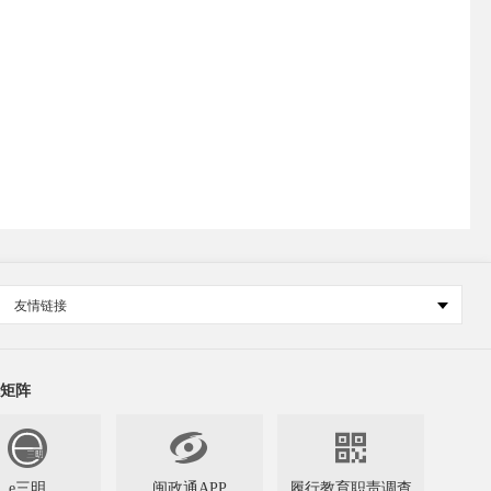
友情链接
矩阵


e三明
闽政通APP
履行教育职责调查