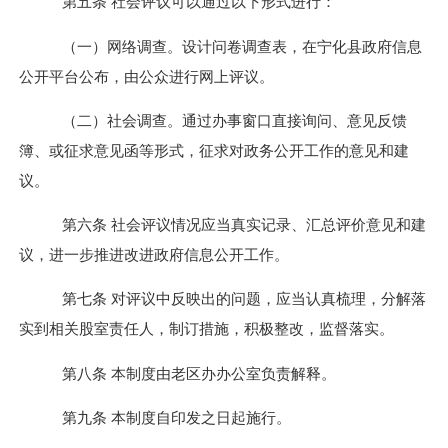
第
五
条
社会评议可以通过以下形式进行：
（一）网络调查。设计问卷调查表，在
宁化县
政府信息
公开平台公布，由公众进行网上评议。
（二）社会调查。通过
办事窗口直接询问、意见反馈
簿、或
征求意见函
等
形式，征求对政务公开工作的意见和建
议。
第
六
条
社会评议情况应当真实记录、汇总评价意见和建
议，
进一步
推进
改进
政府信息公开工作
。
第
七
条
对评议中反映出的问题，应当认真梳理，分解落
实到相关
股
室
责任人
，制订措施，积极整改，监督落实。
第八条
本制度由老区办办公室负责解释。
第九条
本
制度
自
印发
之日起施行。