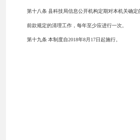
第十
八
条
县科技局信息公开机构定期对本机关确定
前款规定的清理工作，每年至少应进行一次。
第十九条
本制度
自201
8
年
8
月1
7
日起施行。