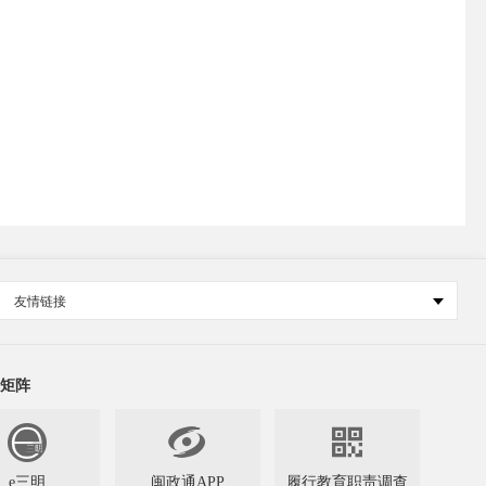
友情链接
矩阵


e三明
闽政通APP
履行教育职责调查