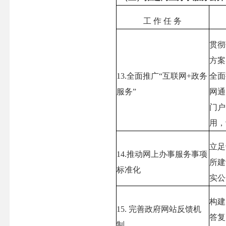
工 作 任 务
贯彻
方案
13.
全面推广“互联网
+
政务
全面
服务”
网通
门户
用，
立足
14.
推动网上办事服务事项
所建
标准化
实公
构建
15.
完善政府网站反馈机
答复
制