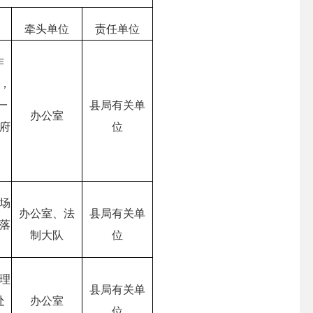
牵头单位
责任单位
作
，
一
县局有关单
办公室
府
位
场
办公室、法
县局有关单
落
制大队
位
理
县局有关单
处
办公室
位