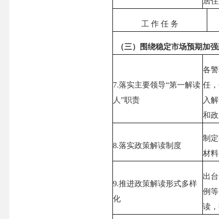
居住
工 作 任 务
（三）围绕稳定市场预期加强
各警
7.
落实主要领导“第一解读
任，
人”职责
入解
和政
制定
8.
落实政策解读制度
材料
出台
9.
推进政策解读形式多样
例等
化
读，