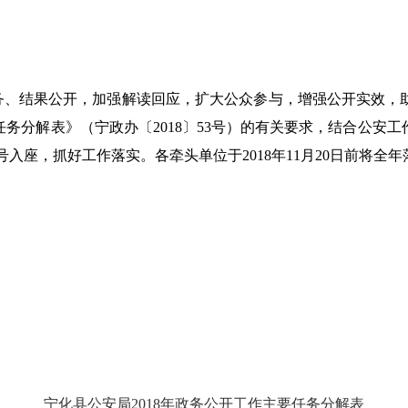
、结果公开，加强解读回应，扩大公众参与，增强公开实效，
任务分解表》（宁政办〔
2018
〕
53
号）的有关要求，结合公安工
号入座，抓好工作落实。各牵头单位于
2018
年
11
月
20
日
前将全年
宁化县公安局
2018
年政务公开工作主要任务分解表