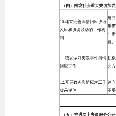
（四）围绕社会重大关切加强
建立
10.
建立完善舆情回应快速
集苗
反应和协调联动的工作机
冲击
制
置、
11.
稳妥做好突发事件舆情
积极
回应工作
决方
12.
开展政务舆情应对工作
建立
效果评估
不妥
（五）推进网上办事服务公开