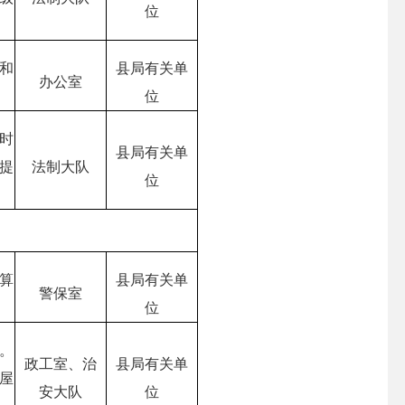
位
和
县局有关单
办公室
位
时
县局有关单
提
法制大队
位
算
县局有关单
警保室
位
。
政工室、治
县局有关单
屋
安大队
位