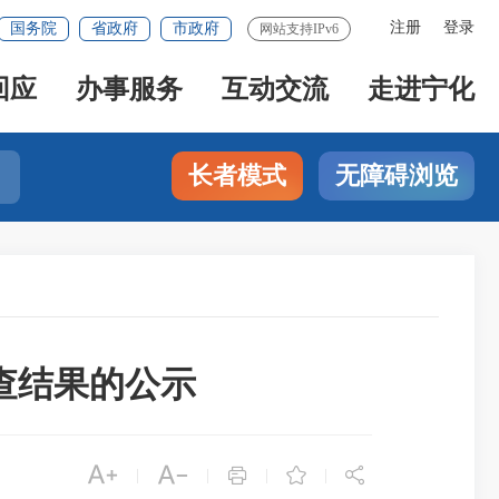
注册
登录
国务院
省政府
市政府
网站支持IPv6
回应
办事服务
互动交流
走进宁化
长者模式
无障碍浏览
查结果的公示





|
|
|
|