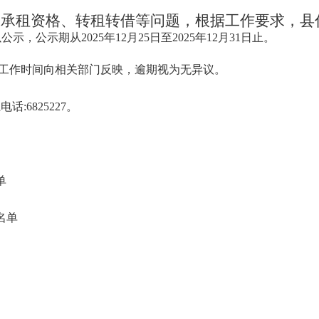
备承租资格、转租转借等问题，根据工作要求，县
以公示，公示期从
202
5
年
12
月
25
日至
202
5
年
12
月
31
日止。
工作时间向相关部门反映，逾期视为无异议。
电话:
6825227
。
单
名单