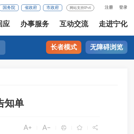
注册
登录
国务院
省政府
市政府
网站支持IPv6
回应
办事服务
互动交流
走进宁化
长者模式
无障碍浏览
告知单





|
|
|
|