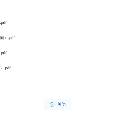
df
.pdf
df
pdf

关闭