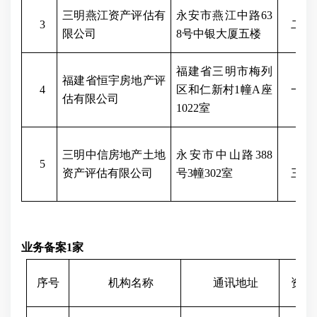
三明燕江资产评估有
永安市燕江中路63
3
二级
限公司
8号中银大厦五楼
福建省三明市梅列
福建省恒宇房地产评
4
区和仁新村1幢A座
一级
估有限公司
1022室
三明中信房地产土地
永安市中山路388
5
资产评估有限公司
号3幢302室
三级
业务备案1家
序号
机构名称
通讯地址
资质