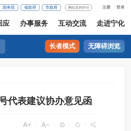
注册
登录
国务院
省政府
市政府
网站支持IPv6
回应
办事服务
互动交流
走进宁化
长者模式
无障碍浏览
9号代表建议协办意见函





|
|
|
|