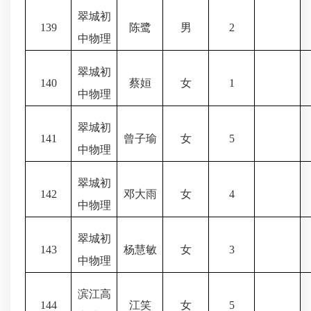
翠城初
139
陈鹭
男
2
中物理
翠城初
140
蔡姮
女
1
中物理
翠城初
141
曾子瑜
女
5
中物理
翠城初
142
邓大雨
女
4
中物理
翠城初
143
杨慧敏
女
3
中物理
滨江高
144
江笑
女
5