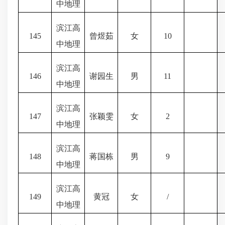
中地理
滨江高
145
曾煜茹
女
10
中地理
滨江高
146
谢园生
男
11
中地理
滨江高
147
张颖雯
女
2
中地理
滨江高
148
蒋国栋
男
9
中地理
滨江高
149
黄冠
女
/
中地理