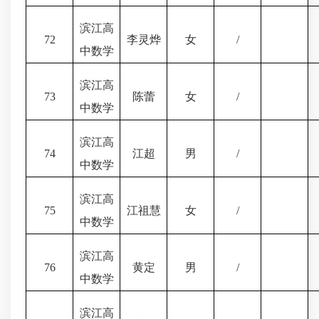
滨江高
72
李灵烨
女
/
中数学
滨江高
73
陈蕾
女
/
中数学
滨江高
74
江超
男
/
中数学
滨江高
75
江祖慧
女
/
中数学
滨江高
76
黄定
男
/
中数学
滨江高