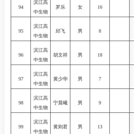
滨江高
94
罗乐
女
16
中生物
滨江高
95
邱飞
男
8
中生物
滨江高
96
胡文祥
男
18
中生物
滨江高
97
黄少华
男
7
中生物
滨江高
98
宁晨曦
男
9
中生物
滨江高
99
黄则君
男
13
中生物