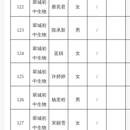
翠城初
122
蔡奕君
女
/
中生物
翠城初
123
陈承新
男
/
中生物
翠城初
124
蓝娟
女
/
中生物
翠城初
125
许婷婷
女
/
中生物
翠城初
126
杨里程
男
/
中生物
翠城初
127
宋丽雪
女
/
中生物