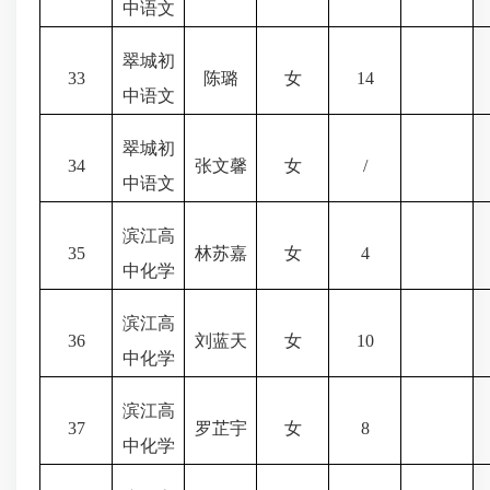
中语文
翠城初
33
陈璐
女
14
中语文
翠城初
34
张文馨
女
/
中语文
滨江高
35
林苏嘉
女
4
中化学
滨江高
36
刘蓝天
女
10
中化学
滨江高
37
罗芷宇
女
8
中化学