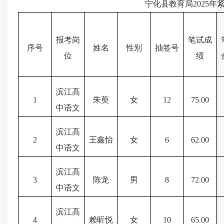
宁化县教育局
2025
报考岗
笔试成
序号
姓名
性别
抽签号
位
绩
滨江高
1
朱萸
女
12
75.00
中语文
滨江高
2
王鑫怡
女
6
62.00
中语文
滨江高
3
陈龙
男
8
72.00
中语文
滨江高
4
赖昕悦
女
10
65.00