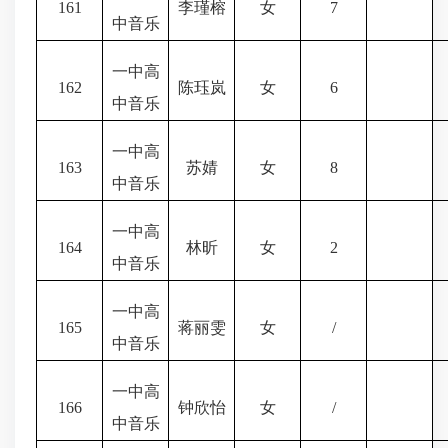
161
李瑾榕
女
7
中音乐
一中高
162
陈珏岚
女
6
中音乐
一中高
163
苏婧
女
8
中音乐
一中高
164
林昕
女
2
中音乐
一中高
165
蒋丽雯
女
/
中音乐
一中高
166
钟欣怡
女
/
中音乐