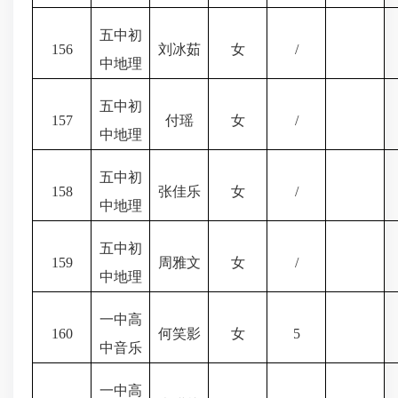
五中初
156
刘冰茹
女
/
中地理
五中初
157
付瑶
女
/
中地理
五中初
158
张佳乐
女
/
中地理
五中初
159
周雅文
女
/
中地理
一中高
160
何笑影
女
5
中音乐
一中高