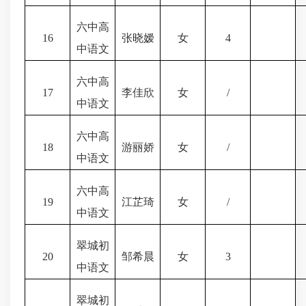
六中高
16
张晓嫒
女
4
中语文
六中高
17
李佳欣
女
/
中语文
六中高
18
游丽娇
女
/
中语文
六中高
19
江芷琦
女
/
中语文
翠城初
20
邹希晨
女
3
中语文
翠城初