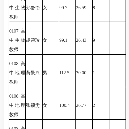
中生物
孙舒怡
女
99.7
26.59
8
教师
0107
高
中生物
胡碧珍
女
99.1
26.43
9
教师
0108
高
中地理
黄景兴
男
112.5
30.00
1
教师
0108
高
中地理
张颖雯
女
100.4
26.77
2
教师
0108
高