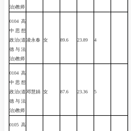
治
)
教师
0104
高
中思想
政治
(
道
凌永春
女
89.6
23.89
4
德与法
治
)
教师
0104
高
中思想
政治
(
道
邓慧娟
女
87.6
23.36
5
德与法
治
)
教师
0105
高