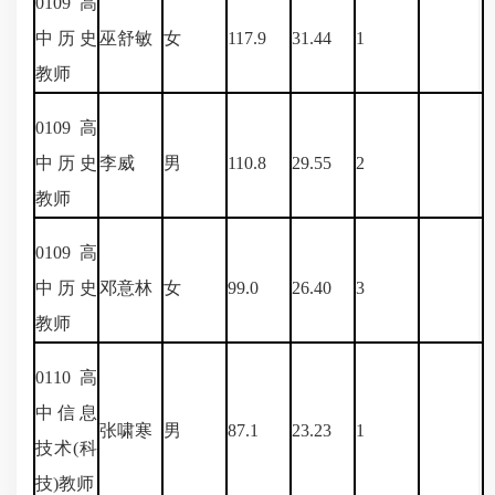
0109
高
中历史
巫舒敏
女
117.9
31.44
1
教师
0109
高
中历史
李威
男
110.8
29.55
2
教师
0109
高
中历史
邓意林
女
99.0
26.40
3
教师
0110
高
中信息
张啸寒
男
87.1
23.23
1
技术
(
科
技
)
教师