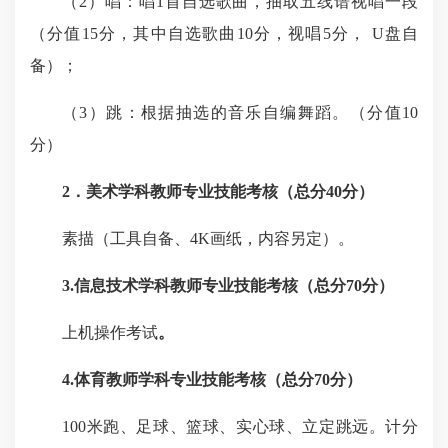
（2）唱：唱1首自选歌曲，抽取五线谱视唱一段
（分值15分，其中自选歌曲10分，视唱5分， U盘自
备）；
（3）跳：根据抽选的音乐自编舞蹈。（分值10
分）
2
．美术
学科
教师
专业
技能考核
（
总分
40
分）
素描（工具自备、4K画纸，内容另定）。
3
.信息技术
学科
教师
专业
技能考核
（
总分
70
分）
上机操作考试
。
4
.体育教师
学科
专业
技能
考核（
总分
70
分）
100米跑、足球、篮球、实心球、立定跳远。计分