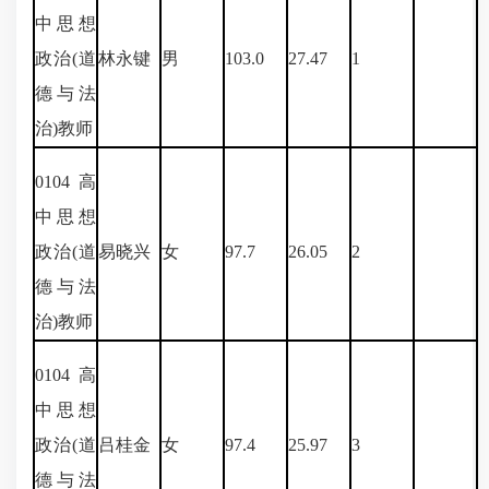
中思想
政治
(
道
林永键
男
103.0
27.47
1
德与法
治
)
教师
0104
高
中思想
政治
(
道
易晓兴
女
97.7
26.05
2
德与法
治
)
教师
0104
高
中思想
政治
(
道
吕桂金
女
97.4
25.97
3
德与法