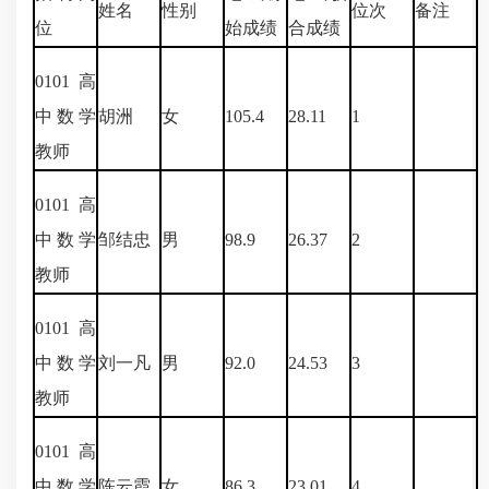
姓名
性别
位次
备注
位
始成绩
合成绩
0101
高
中数学
胡洲
女
105.4
28.11
1
教师
0101
高
中数学
邹结忠
男
98.9
26.37
2
教师
0101
高
中数学
刘一凡
男
92.0
24.53
3
教师
0101
高
中数学
陈云霞
女
86.3
23.01
4