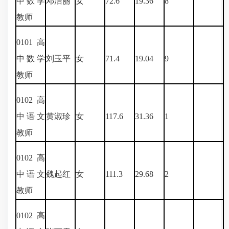
中数学
邓洁丽
女
72.6
19.36
8
教师
0101
高
中数学
刘玉平
女
71.4
19.04
9
教师
0102
高
中语文
黄淑珍
女
117.6
31.36
1
教师
0102
高
中语文
魏起红
女
111.3
29.68
2
教师
0102
高