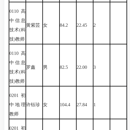
0110
高
中信息
黄紫芸
女
84.2
22.45
2
技术
(
科
技
)
教师
0110
高
中信息
罗鑫
男
82.5
22.00
3
技术
(
科
技
)
教师
0201
初
中地理
许钰珍
女
104.4
27.84
1
教师
0201
初