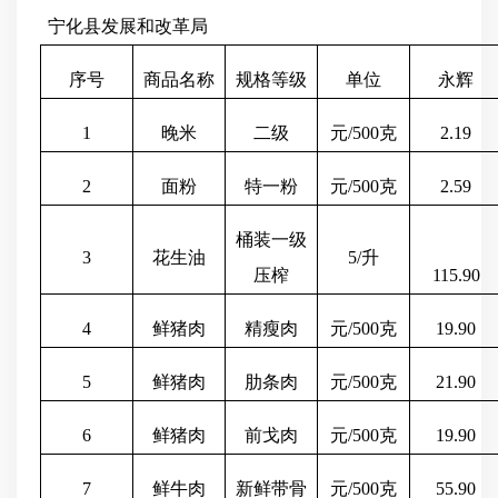
宁化县发展和改革局
序号
商品名称
规格等级
单位
永辉
1
晚米
二级
元
/500克
2.19
2
面粉
特一粉
元
/500克
2.59
桶装一级
3
花生油
5/升
压榨
115.90
4
鲜猪肉
精瘦肉
元
/500克
19.90
5
鲜猪肉
肋条肉
元
/500克
21.90
6
鲜猪肉
前戈肉
元
/500克
19.90
7
鲜牛肉
新鲜带骨
元
/500克
55.90