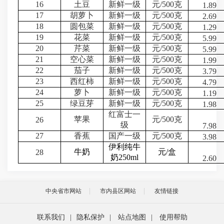
16
土豆
新鲜一级
元
/500
克
1.89
17
胡萝卜
新鲜一级
元
/500
克
2.69
18
圆包菜
新鲜一级
元
/500
克
1.29
19
花菜
新鲜一级
元
/500
克
5.99
20
芹菜
新鲜一级
元
/500
克
5.99
21
空心菜
新鲜一级
元
/500
克
1.99
22
茄子
新鲜一级
元
/500
克
3.79
23
西红柿
新鲜一级
元
/500
克
4.79
24
萝卜
新鲜一级
元
/500
克
1.19
25
绿豆芽
新鲜一级
元
/500
克
1.98
红富士一
苹果
元
/500
克
26
级
7.98
27
香蕉
国产一级
元
/500
克
3.98
伊利纯牛
牛奶
元
/
盒
28
奶
250ml
2.60
中央省市网站
市内县区网站
友情链接
联系我们
|
隐私保护
|
站点地图
|
使用帮助