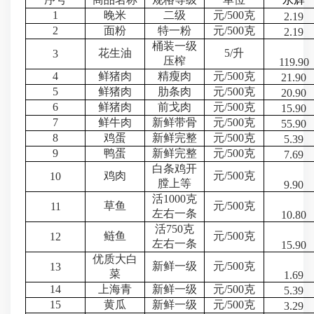
1
晚米
二级
元
/500
克
2.19
2
面粉
特一粉
元
/500
克
2.19
桶装一级
花生油
5/
升
3
压榨
119.90
4
鲜猪肉
精瘦肉
元
/500
克
21.90
5
鲜猪肉
肋条肉
元
/500
克
20.90
6
鲜猪肉
前戈肉
元
/500
克
15.90
7
鲜牛肉
新鲜带骨
元
/500
克
55.90
8
鸡蛋
新鲜完整
元
/500
克
5.39
9
鸭蛋
新鲜完整
元
/500
克
7.69
白条鸡开
鸡肉
元
/500
克
10
膛上等
9.90
活
1000
克
草鱼
元
/500
克
11
左右一条
10.80
活
750
克
鲢鱼
元
/500
克
12
左右一条
15.90
优质大白
新鲜一级
元
/500
克
13
菜
1.69
14
上海青
新鲜一级
元
/500
克
5.39
15
黄瓜
新鲜一级
元
/500
克
3.29