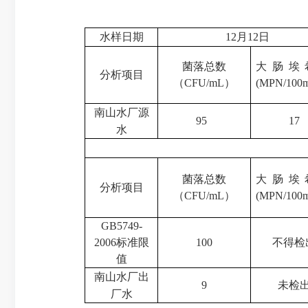
水样日期
12月12日
菌落总数
大肠埃
分析项目
（
CFU/mL
）
(MPN/100
南山水厂源
95
17
水
菌落总数
大肠埃
分析项目
（
CFU/mL
）
(MPN/100
GB5749-
2006标准限
100
不得检
值
南山水厂出
9
未检
厂水