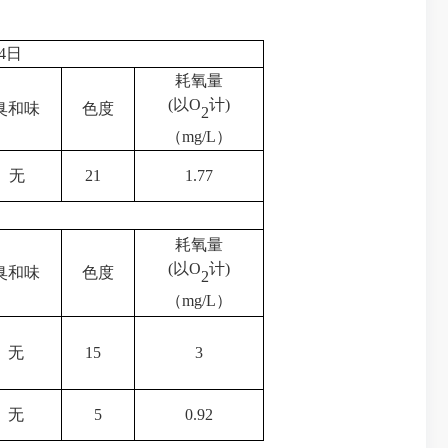
14日
耗氧量
(以
O
计
)
臭和味
色度
2
（
mg/L
）
无
21
1.77
耗氧量
(以
O
计
)
臭和味
色度
2
（
mg/L
）
无
15
3
无
5
0.92