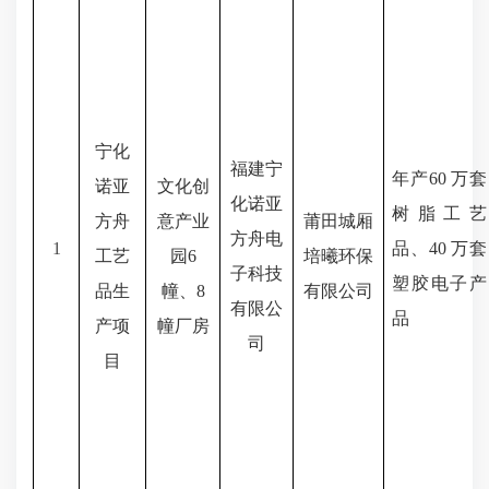
宁化
福建宁
年产
60 万套
诺亚
文化创
化诺亚
树脂工艺
方舟
意产业
莆田城厢
方舟电
1
品、40 万套
工艺
园
6
培曦环保
子科技
塑胶电子产
品生
幢、8
有限公司
有限公
品
产项
幢厂房
司
目