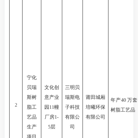
宁化
贝瑞
文化创
三明贝
斯树
意产业
瑞斯电
莆田城厢
年产
40 万套
2
脂工
园
11幢
子科技
培曦环保
树脂工艺品
艺品
厂房1-
有限公
有限公司
生产
5层
司
项目