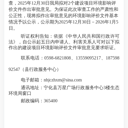
查，
202
5
年
12
月
30
日我局拟对
2
个建设项目环境影响评
价文件作出审批意见。为保证此次审查工作的严肃性和
公正性，现将拟作出审批意见的环境影响评价文件基本
情况予以公示，公示期为
202
5
年
12
月
30
日－
20
26
年
1
月
5
日。
听证权利告知：依据《中华人民共和国行政许可
法》，自公示起五日内申请人、利害关系人可对以下拟
作出的建设项目环境影响评价文件审批意见要求听证。
联系电话：
0598-6821808、13559095217、187598
92547（县行政服务中心）
电子邮箱：
nhjczhxm@sina.com
通讯地址：宁化县万星广场行政服务中心
3楼生态
环境局窗口
邮政编码：
365400