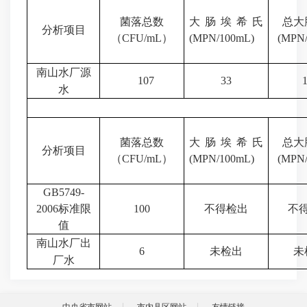
菌落总数
大肠埃希氏
总大
分析项目
（
CFU/mL
）
(MPN/100mL)
(MPN/
南山水厂源
107
33
水
菌落总数
大肠埃希氏
总大
分析项目
（
CFU/mL
）
(MPN/100mL)
(MPN/
GB5749-
2006标准限
100
不得检出
不
值
南山水厂出
6
未检出
未
厂水