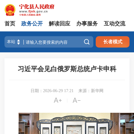
首页
政务公开
解读回应
办事服务
互动交流

长者模式
习近平会见白俄罗斯总统卢卡申科
日期：2026-06-29 17:21
来源：新华网


|