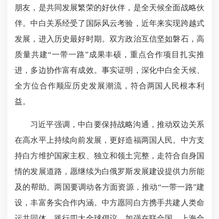
朋友，是共同发展繁荣的好伙伴，是全天候全面战略伙
伴。中白关系经受了国际风云考验，近年来实现跨越式
发展，进入历史最好时期。双方政治互信坚如磐石，高
质量共建“一带一路”成果丰硕，重点合作项目扎实推
进，多边协作富有成效。事实证明，深化中白全天候、
全方位合作顺应历史发展潮流，符合两国人民根本利
益。
习近平强调，中白要保持战略沟通，推动双边关系
在高水平上持续向前发展，更好造福两国人民。中方支
持白方
维护国家主权、独立和领土完整
，走符合自身国
情的发展道路，愿继续为白俄罗斯发展建设提供力所能
及的帮助。两国要调动各方面资源，推动“一带一路”建
设，丰富务实合作内涵。中方愿同白方携手共建人类命
运共同体，践行四大全球倡议，加强在联合国、上海合