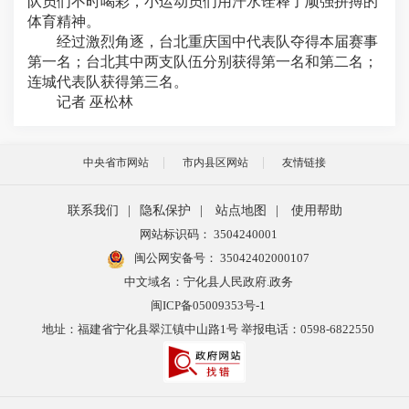
队员们不时喝彩，小运动员们用汗水诠释了顽强拼搏的
体育精神。
经过激烈角逐，台北重庆国中代表队夺得本届赛事
第一名；台北其中两支队伍分别获得第一名和第二名；
连城代表队获得第三名。
记者 巫松林
中央省市网站
市内县区网站
友情链接
联系我们
|
隐私保护
|
站点地图
|
使用帮助
网站标识码： 3504240001
闽公网安备号：
35042402000107
中文域名：宁化县人民政府.政务
闽ICP备05009353号-1
地址：福建省宁化县翠江镇中山路1号 举报电话：0598-6822550