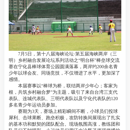
7月5日，第十八届海峡论坛·第五届海峡两岸（三
明）乡村融合发展论坛系列活动之“明台杯”棒垒球交流
赛在宁化县棒球体育公园圆满落幕，两岸约200余名青
少年以球会友、同场竞技，不仅增进了水平，更加深了
感情。
本届赛事以“棒球为桥，联结两岸少年心；客家为
根，共筑乡村融合梦”为主题，吸引了来自台湾三支代
表队、连城代表队、三明代表队以及宁化代表队的120
多名青少年运动员参加。
赛期为3天，赛场上精彩瞬间不断，小球员们投球
犀利、击球果断、跑垒积极，攻防转换间展现出了扎实
的基本功和默契的团队配合。现场氛围高涨，教练团和